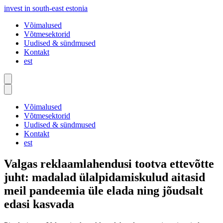
invest in south-east estonia
Võimalused
Võtmesektorid
Uudised & sündmused
Kontakt
est
Võimalused
Võtmesektorid
Uudised & sündmused
Kontakt
est
Valgas reklaamlahendusi tootva ettevõtte
juht: madalad ülalpidamiskulud aitasid
meil pandeemia üle elada ning jõudsalt
edasi kasvada