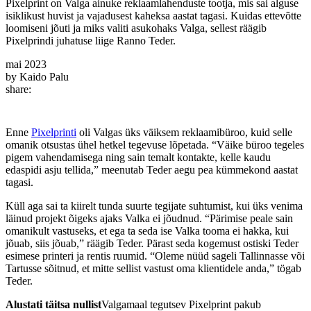
Pixelprint on Valga ainuke reklaamlahenduste tootja, mis sai alguse
isiklikust huvist ja vajadusest kaheksa aastat tagasi. Kuidas ettevõtte
loomiseni jõuti ja miks valiti asukohaks Valga, sellest räägib
Pixelprindi juhatuse liige Ranno Teder.
mai 2023
by Kaido Palu
share:
Enne
Pixelprinti
oli Valgas üks väiksem reklaamibüroo, kuid selle
omanik otsustas ühel hetkel tegevuse lõpetada. “Väike büroo tegeles
pigem vahendamisega ning sain temalt kontakte, kelle kaudu
edaspidi asju tellida,” meenutab Teder aegu pea kümmekond aastat
tagasi.
Küll aga sai ta kiirelt tunda suurte tegijate suhtumist, kui üks venima
läinud projekt õigeks ajaks Valka ei jõudnud. “Pärimise peale sain
omanikult vastuseks, et ega ta seda ise Valka tooma ei hakka, kui
jõuab, siis jõuab,” räägib Teder. Pärast seda kogemust ostiski Teder
esimese printeri ja rentis ruumid. “Oleme nüüd sageli Tallinnasse või
Tartusse sõitnud, et mitte sellist vastust oma klientidele anda,” tögab
Teder.
Alustati täitsa nullist
Valgamaal tegutsev Pixelprint pakub