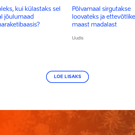
leks, kui külastaks sel
Põlvamaal sirgutakse
al jõulumaad
loovateks ja ettevõtlik
araketibaasis?
maast madalast
Uudis
LOE LISAKS