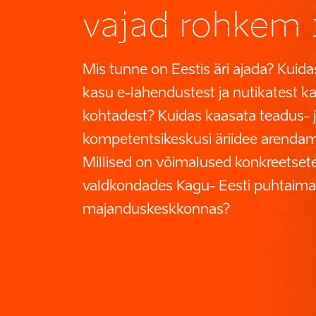
vajad rohkem 
Mis tunne on Eestis äri ajada? Kuid
kasu e-lahendustest ja nutikatest k
kohtadest? Kuidas kaasata teadus- 
kompetentsikeskusi äriidee arenda
Millised on võimalused konkreetset
valdkondades Kagu- Eesti puhtaim
majanduskeskkonnas?