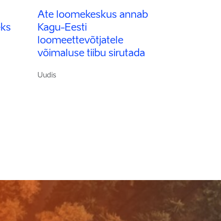
Ate loomekeskus annab
eks
Kagu-Eesti
loomeettevõtjatele
võimaluse tiibu sirutada
Uudis