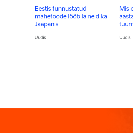
Eestis tunnustatud
Mis o
mahetoode lööb laineid ka
aast
Jaapanis
tuum
Uudis
Uudis