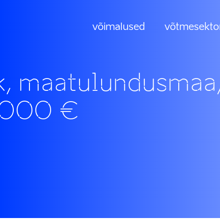
võimalused
võtmesekto
, maatulundusmaa
3 000 €