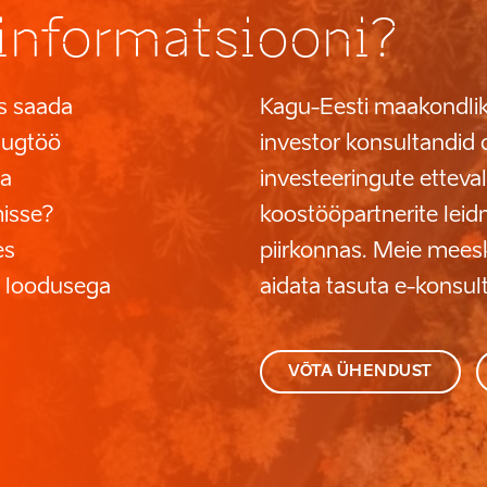
informatsiooni?
as saada
Kagu-Eesti maakondlik
augtöö
investor konsultandid 
ja
investeeringute etteva
misse?
koostööpartnerite leidm
es
piirkonnas. Meie mees
a loodusega
aidata tasuta e-konsul
VÕTA ÜHENDUST