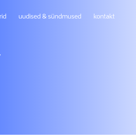
rid
uudised & sündmused
kontakt
,