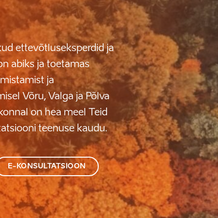
ud ettevõtluseksperdid ja
on abiks ja toetamas
lmistamist ja
isel Võru, Valga ja Põlva
konnal on hea meel Teid
tatsiooni teenuse kaudu.
E-KONSULTATSIOON